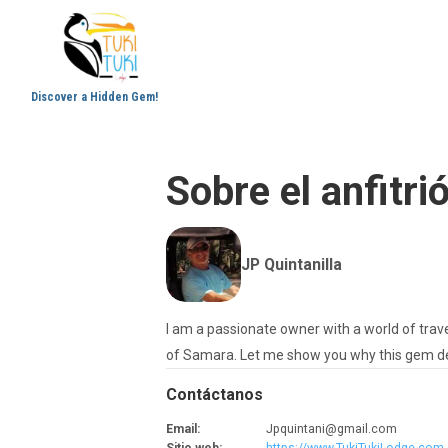
Discover a Hidden Gem!
Sobre el anfitri
JP Quintanilla
I am a passionate owner with a world of trave
of Samara. Let me show you why this gem dese
Contáctanos
Email
:
Jpquintani@gmail.com
Sitio web
:
https://www.TukiTukiLodge.com