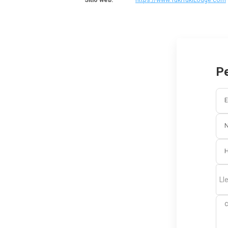
Pe
E
Ll
C