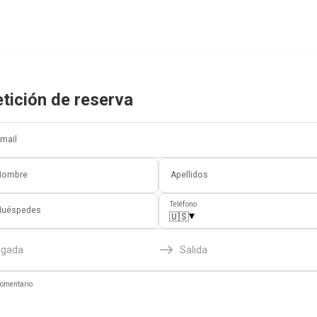
tición de reserva
mail
Nombre
Apellidos
Teléfono
Huéspedes
▾
🇺🇸
egada
Salida
omentario