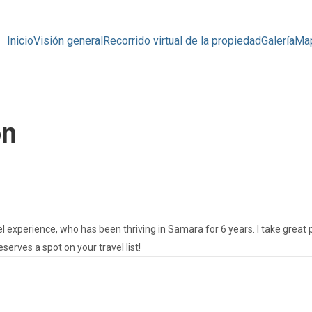
Inicio
Visión general
Recorrido virtual de la propiedad
Galería
Ma
ón
l experience, who has been thriving in Samara for 6 years. I take great 
rves a spot on your travel list!