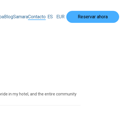
pa
Blog
Samara
Contacto
ES
EUR
Reservar ahora
pride in my hotel, and the entire community